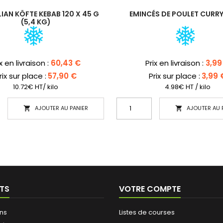
IAN KÖFTE KEBAB 120 X 45 G
EMINCÉS DE POULET CURR
(5,4 KG)
x
Prix
ix en livraison :
60,43 €
Prix en livraison :
3,99
rix sur place :
57,90 €
Prix sur place :
3,99 
10.72€ HT/ kilo
4.98€ HT / kilo
AJOUTER AU PANIER
AJOUTER AU 


TS
VOTRE COMPTE
ns
Listes de courses