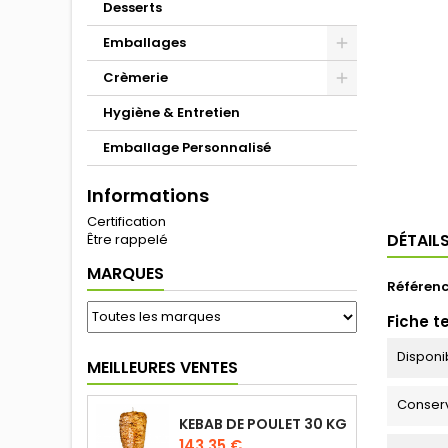
Desserts
Emballages
Crèmerie
Hygiène & Entretien
Emballage Personnalisé
Informations
Certification
DÉTAIL
Être rappelé
MARQUES
Référen
Fiche t
Disponib
MEILLEURES VENTES
Conser
KEBAB DE POULET 30 KG
143,35 €