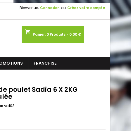
Bienvenue,
Connexion
ou
Créez votre compte
shopping_cart
Panier:
0
Produits - 0,00 €
OMOTIONS
FRANCHISE
 de poulet Sadia 6 X 2KG
alée
ce
vo103