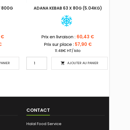
Y 800G
ADANA KEBAB 63 X 80G (5.04KG)
Prix
 €
Prix en livraison :
60,43 €
€
Prix sur place :
57,90 €
11.48€ HT/ kilo
PANIER
AJOUTER AU PANIER

CONTACT
Halal Food Service