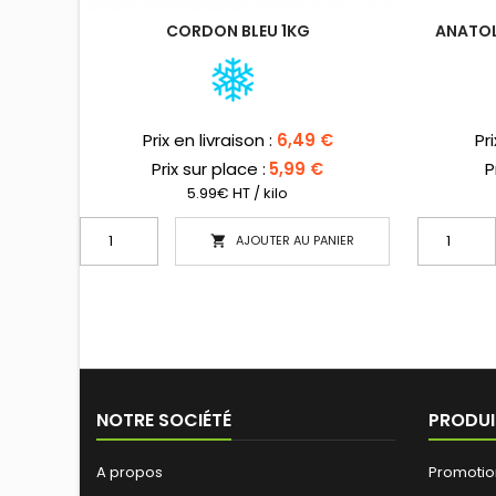
CORDON BLEU 1KG
ANATOL
Prix
Pri
Prix en livraison :
6,49 €
Pr
Prix sur place :
5,99 €
P
5.99€ HT / kilo
AJOUTER AU PANIER

NOTRE SOCIÉTÉ
PRODUI
A propos
Promotio