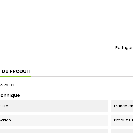
Partager
S DU PRODUIT
ce
vo103
echnique
ilité
France en
vation
Produit s