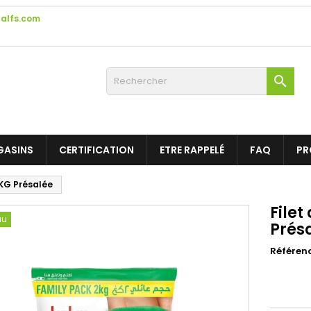
alfs.com

GASINS
CERTIFICATION
ETRE RAPPELÉ
FAQ
PR
2KG Présalée
Filet
au
Prés
Référen