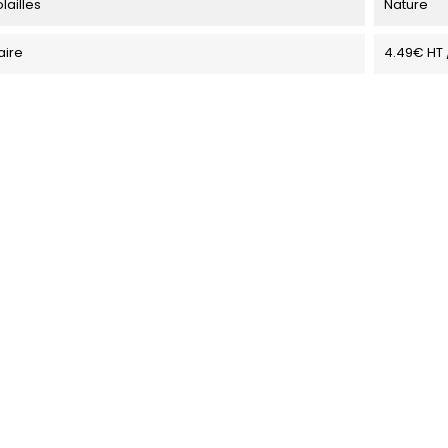
olailles
Nature
taire
4.49€ HT 