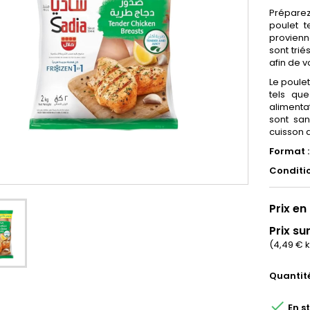
Préparez
poulet t
provienn
sont tri
afin de v
Le poulet
tels que
alimenta
sont san
cuisson a
Format 
Conditi
Prix en 
Prix sur
(4,49 € k
Quantit

En s