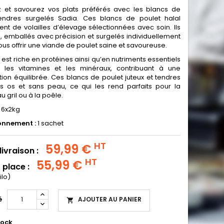
 et savourez vos plats préférés avec les blancs de
endres surgelés Sadia. Ces blancs de poulet halal
ent de volailles d’élevage sélectionnées avec soin. Ils
és, emballés avec précision et surgelés individuellement
ous offrir une viande de poulet saine et savoureuse.
 est riche en protéines ainsi qu’en nutriments essentiels
 les vitamines et les minéraux, contribuant à une
tion équilibrée. Ces blancs de poulet juteux et tendres
s os et sans peau, ce qui les rend parfaits pour la
u gril ou à la poêle.
:
6x2kg
onnement :
1 sachet
HT
59,99 €
livraison :
HT
55,99 €
 place :
ilo)
é
AJOUTER AU PANIER

tock