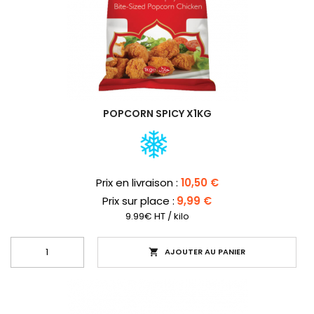
POPCORN SPICY X1KG
Prix
Prix en livraison :
10,50 €
Prix sur place :
9,99 €
9.99€ HT / kilo
AJOUTER AU PANIER
