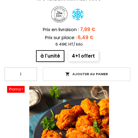
Prix
Prix en livraison :
7,99 €
Prix sur place :
6,49 €
6.49€ HT/ kilo
à l'unité
4+1 offert
AJOUTER AU PANIER

Promo !