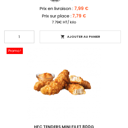
Prix
Prix en livraison :
7,99 €
Prix sur place :
7,79 €
7.79€ HT/ kilo
AJOUTER AU PANIER

Promo !
HFC TENDERS MINI FILET 800G