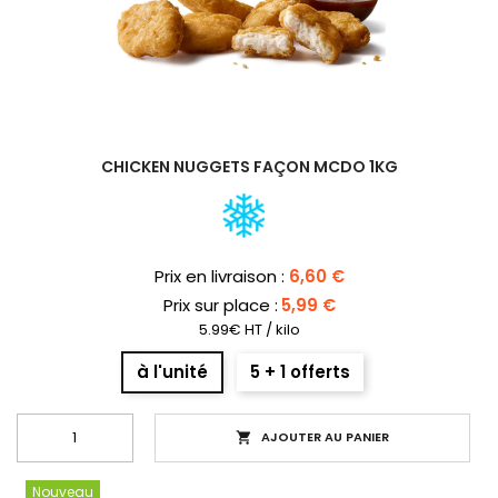
CHICKEN NUGGETS FAÇON MCDO 1KG
Prix
Prix en livraison :
6,60 €
Prix sur place :
5,99 €
5.99€ HT / kilo
à l'unité
5 + 1 offerts
AJOUTER AU PANIER

Nouveau