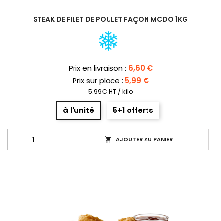
STEAK DE FILET DE POULET FAÇON MCDO 1KG
Prix
Prix en livraison :
6,60 €
Prix sur place :
5,99 €
5.99€ HT / kilo
à l'unité
5+1 offerts
AJOUTER AU PANIER
