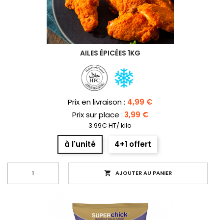
AILES ÉPICÉES 1KG
Prix
Prix en livraison :
4,99 €
Prix sur place :
3,99 €
3.99€ HT/ kilo
à l'unité
4+1 offert
AJOUTER AU PANIER
