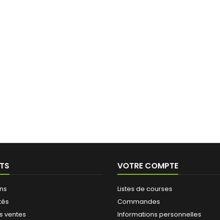
TS
VOTRE COMPTE
ns
Listes de courses
tés
Commandes
s ventes
Informations personnelles