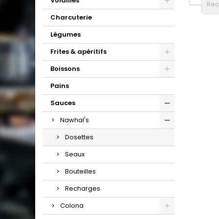
Volailles
Charcuterie
Légumes
Frites & apéritifs
Boissons
Pains
Sauces
Nawhal's
Dosettes
Seaux
Bouteilles
Recharges
Colona