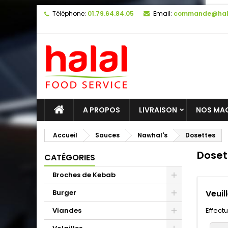
Téléphone:
01.79.64.84.05
Email:
commande@hal
A PROPOS
LIVRAISON
NOS MA
Accueil
Sauces
Nawhal's
Dosettes
Doset
CATÉGORIES
Broches de Kebab
Burger
Veuil
Viandes
Effect