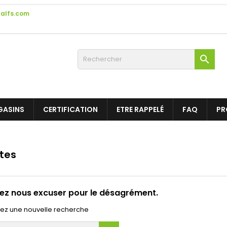
alfs.com

GASINS
CERTIFICATION
ETRE RAPPELÉ
FAQ
PR
tes
lez nous excuser pour le désagrément.
uez une nouvelle recherche