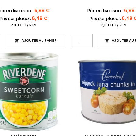
rix
Prix
rix en livraison :
6,99 €
Prix en livraison :
6,99
Prix sur place :
6,49 €
Prix sur place :
6,49 
2.16€ HT/ kilo
2,16€ HT/ kilo
AJOUTER AU PANIER
AJOUTER AU P

