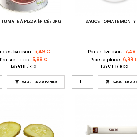
 TOMATE À PIZZA ÉPICÉE 3KG
SAUCE TOMATE MONTY 
rix
Prix
rix en livraison :
6,49 €
Prix en livraison :
7,49
Prix sur place :
5,99 €
Prix sur place :
6,99 
1,99€HT / kilo
1.39€ HT/le kg
AJOUTER AU PANIER
AJOUTER AU P

