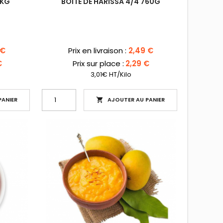
7KG
BOITE DE HARISSA 4/4 760G
Prix
 €
Prix en livraison :
2,49 €
€
Prix sur place :
2,29 €
3,01€ HT/Kilo
ANIER
AJOUTER AU PANIER
