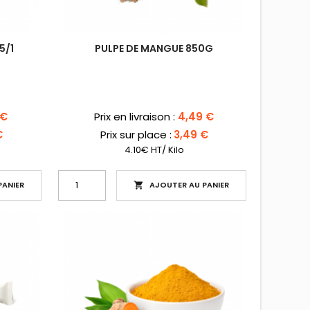
5/1
PULPE DE MANGUE 850G
Prix
 €
Prix en livraison :
4,49 €
€
Prix sur place :
3,49 €
4.10€ HT/ Kilo
ANIER
AJOUTER AU PANIER
