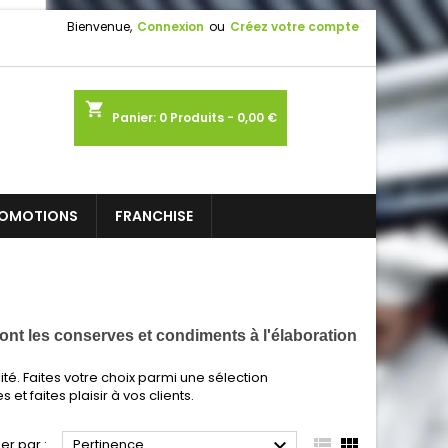
Bienvenue,
Connexion
ou
Créez votre compte
shopping_cart
Panier:
0
Produits - 0,00 €
OMOTIONS
FRANCHISE
ont les conserves et condiments à l'élaboration
é. Faites votre choix parmi une sélection
 et faites plaisir à vos clients.



ier par :
Pertinence