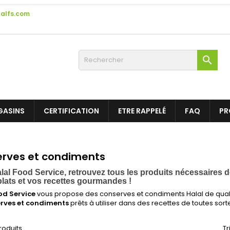
alfs.com

GASINS
CERTIFICATION
ETRE RAPPELÉ
FAQ
PR
rves et condiments
lal Food Service, retrouvez tous les produits nécessaires d
plats et vos recettes gourmandes
!
od Service
vous propose des conserves et condiments Halal de qualit
rves et condiments
prêts à utiliser dans des recettes de toutes sortes
produits.
Tr