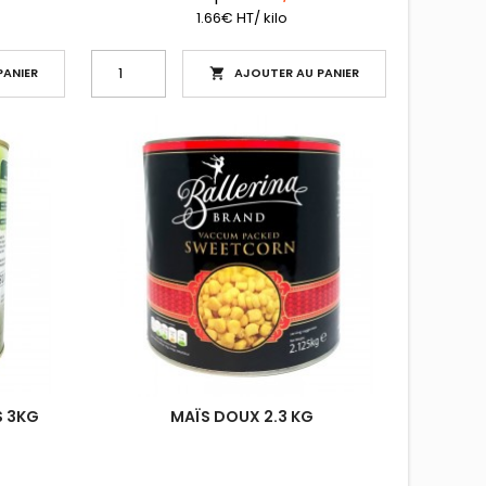
1.66€ HT/ kilo
ANIER
AJOUTER AU PANIER

S 3KG
MAÏS DOUX 2.3 KG