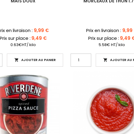
MAÏS DOUX
MORCEAUX DE THON 1.
rix
Prix
rix en livraison :
9,99 €
Prix en livraison :
9,99
Prix sur place :
9,49 €
Prix sur place :
9,49 
0.63€HT/ kilo
5.58€ HT/ kilo
AJOUTER AU PANIER
AJOUTER AU P

