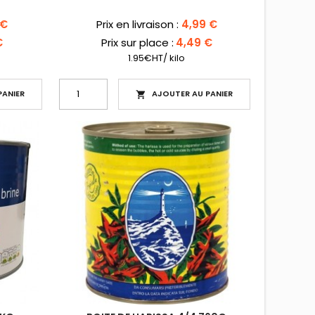
Prix
 €
Prix en livraison :
4,99 €
€
Prix sur place :
4,49 €
1.95€HT/ kilo
ANIER
AJOUTER AU PANIER
