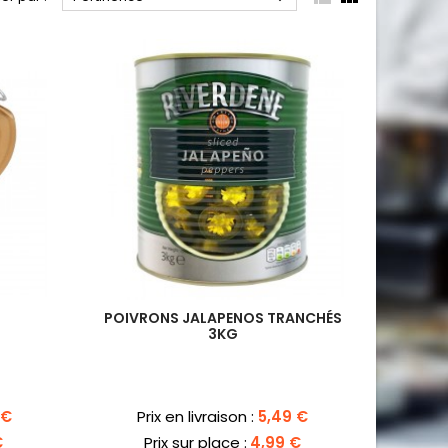
G
POIVRONS JALAPENOS TRANCHÉS
3KG
Prix
 €
Prix en livraison :
5,49 €
€
Prix sur place :
4,99 €