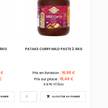
.4KG
PATAKS CURRY MILD PASTE 2.4KG
Prix
 €
Prix en livraison :
16,99 €
€
Prix sur place :
16,49 €
6.87€ HT/kilo
ANIER
AJOUTER AU PANIER
