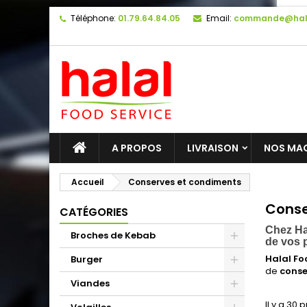
Téléphone:
01.79.64.84.05
Email:
commande@hal
A PROPOS
LIVRAISON
NOS MA
Accueil
Conserves et condiments
Conse
CATÉGORIES
Chez Ha
Broches de Kebab
de vos 
Halal Fo
Burger
de
conse
Viandes
Il y a 30 