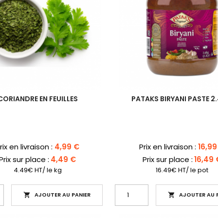
CORIANDRE EN FEUILLES
PATAKS BIRYANI PASTE 2
rix
Prix
rix en livraison :
4,99 €
Prix en livraison :
16,99
Prix sur place :
4,49 €
Prix sur place :
16,49 
4.49€ HT/ le kg
16.49€ HT/ le pot
AJOUTER AU PANIER
AJOUTER AU P

