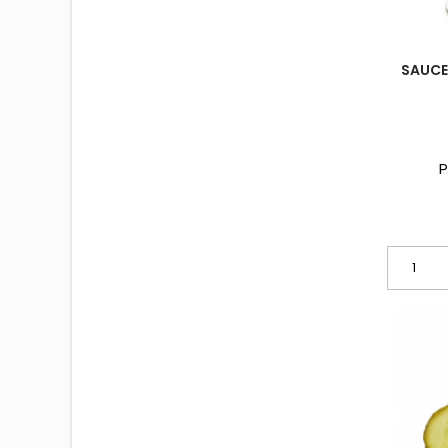
SAUCE
P
P