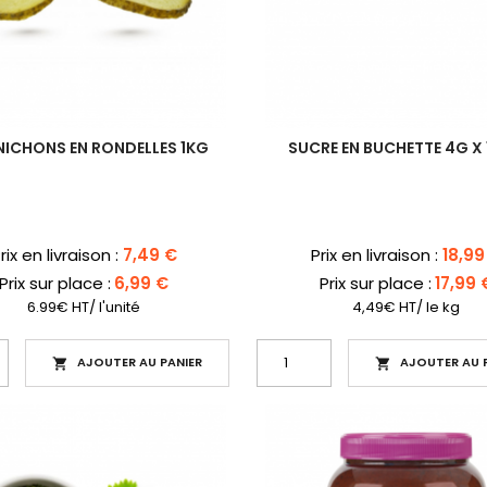
ICHONS EN RONDELLES 1KG
SUCRE EN BUCHETTE 4G X
rix
Prix
rix en livraison :
7,49 €
Prix en livraison :
18,99
Prix sur place :
6,99 €
Prix sur place :
17,99 
6.99€ HT/ l'unité
4,49€ HT/ le kg
AJOUTER AU PANIER
AJOUTER AU P

