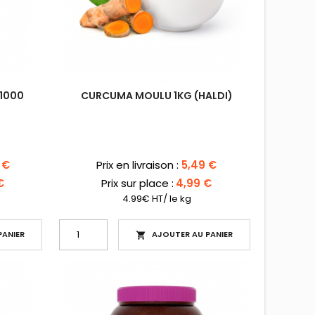
 1000
CURCUMA MOULU 1KG (HALDI)
Prix
 €
Prix en livraison :
5,49 €
€
Prix sur place :
4,99 €
4.99€ HT/ le kg
ANIER
AJOUTER AU PANIER
