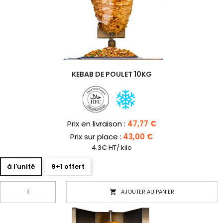
KEBAB DE POULET 10KG
Prix
Prix en livraison :
47,77 €
Prix sur place :
43,00 €
4.3€ HT/ kilo
à l'unité
9+1 offert
AJOUTER AU PANIER
