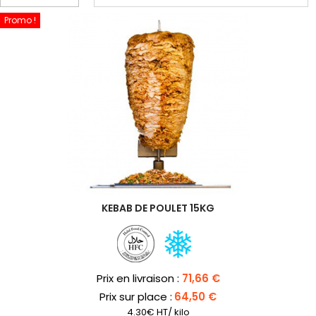
Promo !
KEBAB DE POULET 15KG
Prix
Prix en livraison :
71,66 €
Prix sur place :
64,50 €
4.30€ HT/ kilo