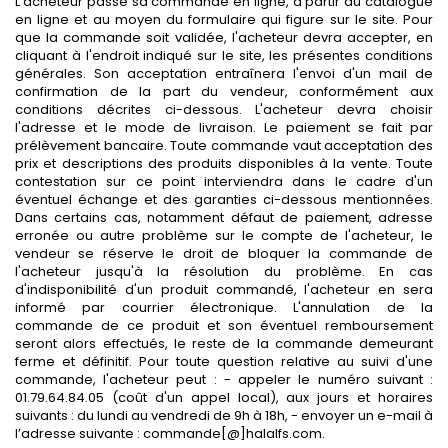
L'acheteur passe sa commande en ligne, à partir du catalogue
en ligne et au moyen du formulaire qui figure sur le site. Pour
que la commande soit validée, l'acheteur devra accepter, en
cliquant à l'endroit indiqué sur le site, les présentes conditions
générales. Son acceptation entraînera l'envoi d'un mail de
confirmation de la part du vendeur, conformément aux
conditions décrites ci-dessous. L'acheteur devra choisir
l'adresse et le mode de livraison. Le paiement se fait par
prélèvement bancaire. Toute commande vaut acceptation des
prix et descriptions des produits disponibles à la vente. Toute
contestation sur ce point interviendra dans le cadre d'un
éventuel échange et des garanties ci-dessous mentionnées.
Dans certains cas, notamment défaut de paiement, adresse
erronée ou autre problème sur le compte de l'acheteur, le
vendeur se réserve le droit de bloquer la commande de
l'acheteur jusqu'à la résolution du problème. En cas
d'indisponibilité d'un produit commandé, l'acheteur en sera
informé par courrier électronique. L'annulation de la
commande de ce produit et son éventuel remboursement
seront alors effectués, le reste de la commande demeurant
ferme et définitif. Pour toute question relative au suivi d'une
commande, l'acheteur peut : - appeler le numéro suivant :
01.79.64.84.05 (coût d'un appel local), aux jours et horaires
suivants : du lundi au vendredi de 9h à 18h, - envoyer un e-mail à
l’adresse suivante : commande[@]halalfs.com.