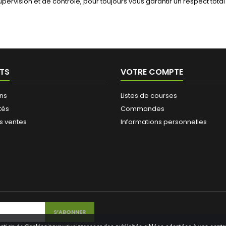
upervision et de contrôle, pour toujours vous garantir un respect tota
TS
VOTRE COMPTE
ns
Listes de courses
tés
Commandes
s ventes
Informations personnelles