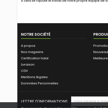
A cela se rajoute le travail de notre propre équipe de s
NOTRE SOCIÉTÉ
PRODUI
A propos
Promotio
Nos magasins
Nouveau
Certification halal
Meilleure
Livraison
CGV
Mentions légales
Donnnées Personnelles
LETTRE D'INFORMATIONS