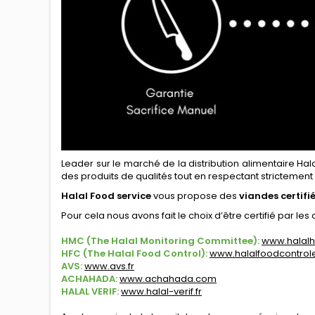
Leader sur le marché de la distribution alimentaire Hal
des produits de qualités tout en respectant strictement
Halal Food service
vous propose des
viandes certifi
Pour cela nous avons fait le choix d’être certifié par le
HMC (The Halal Monitoring Committee):
www.halal
HFC (The Halal Food Control):
www.halalfoodcontrole
AVS
:
www.avs.fr
ACHAHADA
:
www.achahada.com
HALAL VERIF
:
www.halal-verif.fr