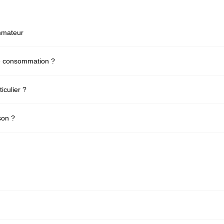
ommateur
de consommation ?
iculier ?
ison ?