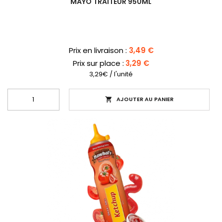
MAYO TRAITEUR 950ML
Prix
Prix en livraison :
3,49 €
Prix sur place :
3,29 €
3,29€ / l'unité
AJOUTER AU PANIER
