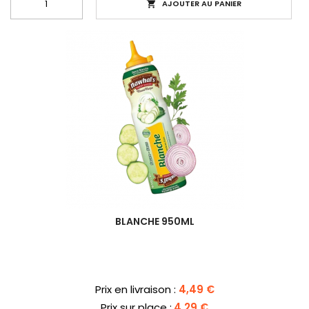
AJOUTER AU PANIER

BLANCHE 950ML
Prix
Prix en livraison :
4,49 €
Prix sur place :
4,29 €