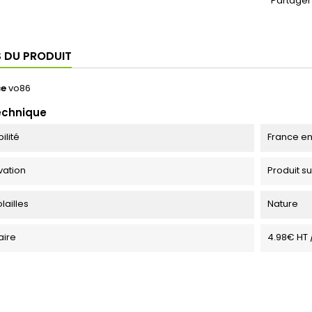
Partager
S DU PRODUIT
ce
vo86
echnique
ilité
France en
vation
Produit s
olailles
Nature
taire
4.98€ HT /