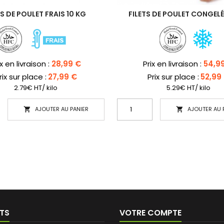
ES DE POULET FRAIS 10 KG
FILETS DE POULET CONGEL
x
Prix
ix en livraison :
28,99 €
Prix en livraison :
54,9
rix sur place :
27,99 €
Prix sur place :
52,99
2.79€ HT/ kilo
5.29€ HT/ kilo
AJOUTER AU PANIER
AJOUTER AU 


TS
VOTRE COMPTE