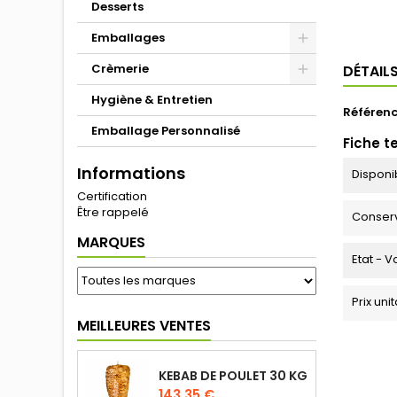
Desserts
Emballages
Crèmerie
DÉTAIL
Hygiène & Entretien
Référen
Emballage Personnalisé
Fiche t
Informations
Disponib
Certification
Être rappelé
Conser
MARQUES
Etat - V
Prix uni
MEILLEURES VENTES
KEBAB DE POULET 30 KG
143,35 €