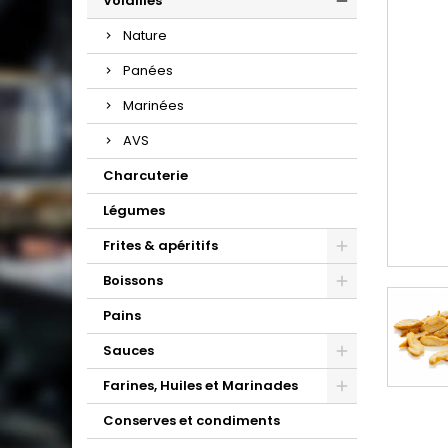
Volailles
Nature
Panées
Marinées
AVS
Charcuterie
Légumes
Frites & apéritifs
Boissons
Pains
Sauces
Farines, Huiles et Marinades
Conserves et condiments