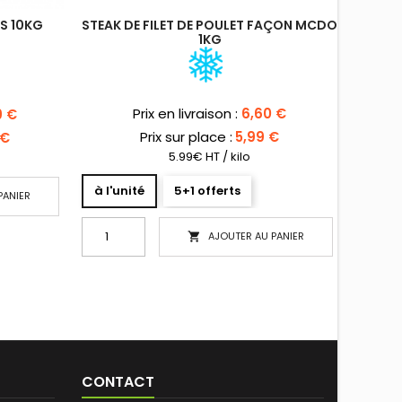
ÉS 10KG
STEAK DE FILET DE POULET FAÇON MCDO
1KG
Prix
Prix en livraison :
6,60 €
9 €
Prix sur place :
5,99 €
 €
5.99€ HT / kilo
à l'unité
5+1 offerts
PANIER
AJOUTER AU PANIER

CONTACT