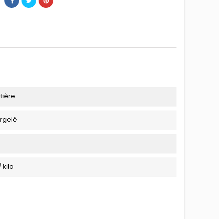
tière
urgelé
 kilo