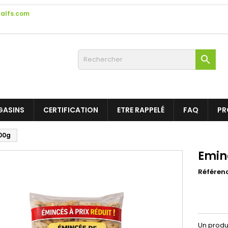
alfs.com

GASINS
CERTIFICATION
ETRE RAPPELÉ
FAQ
PR
800g
Emin
Référen
Un produ