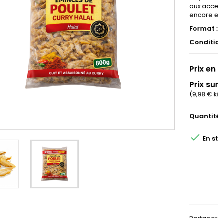
aux acce
encore e
Format 
Conditi
Prix en 
Prix sur
(9,98 € k
Quantit

En s