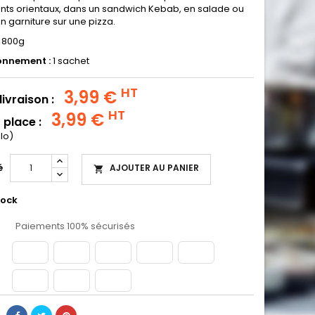
nts orientaux, dans un sandwich Kebab, en salade ou
n garniture sur une pizza.
:
800g
onnement :
1 sachet
HT
3,99 €
livraison :
HT
3,99 €
 place :
ilo)
é
AJOUTER AU PANIER

tock
Paiements 100% sécurisés