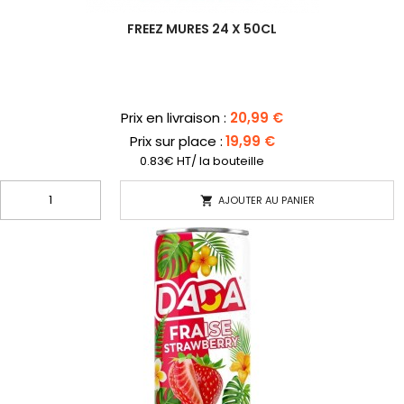
FREEZ MURES 24 X 50CL
Prix
Prix en livraison :
20,99 €
Prix sur place :
19,99 €
0.83€ HT/ la bouteille
AJOUTER AU PANIER
