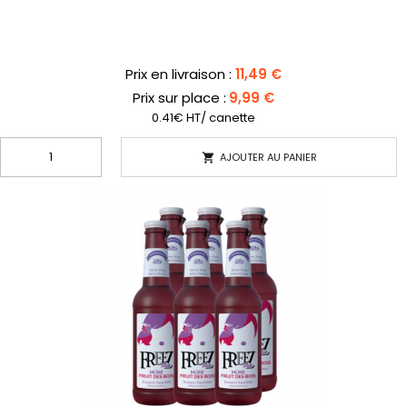
Prix
Prix en livraison :
11,49 €
Prix sur place :
9,99 €
0.41€ HT/ canette
AJOUTER AU PANIER
