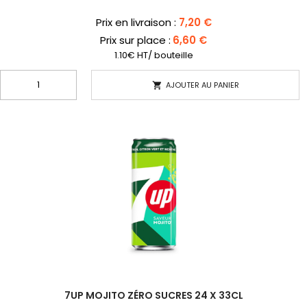
Prix
Prix en livraison :
7,20 €
Prix sur place :
6,60 €
1.10€ HT/ bouteille
AJOUTER AU PANIER

7UP MOJITO ZÉRO SUCRES 24 X 33CL