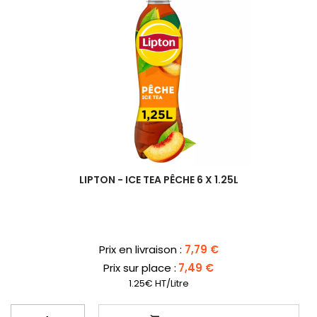
LIPTON - ICE TEA PÊCHE 6 X 1.25L
Prix
Prix en livraison :
7,79 €
Prix sur place :
7,49 €
1.25€ HT/Litre