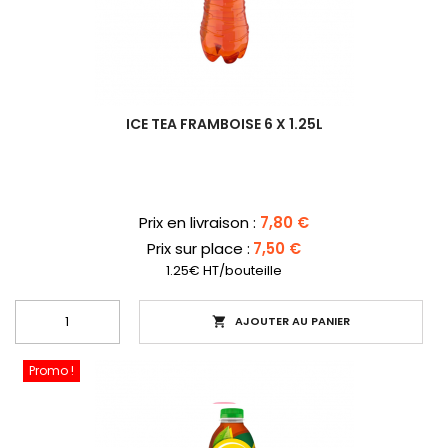
ICE TEA FRAMBOISE 6 X 1.25L
Prix
Prix en livraison :
7,80 €
Prix sur place :
7,50 €
1.25€ HT/bouteille
AJOUTER AU PANIER

Promo !