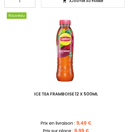
AJOUTER AU PANIER

Nouveau
ICE TEA FRAMBOISE 12 X 500ML
Prix
Prix en livraison :
9,49 €
Prix sur place :
8,99 €