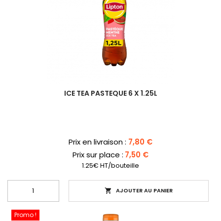
ICE TEA PASTEQUE 6 X 1.25L
Prix
Prix en livraison :
7,80 €
Prix sur place :
7,50 €
1.25€ HT/bouteille
AJOUTER AU PANIER

Promo !