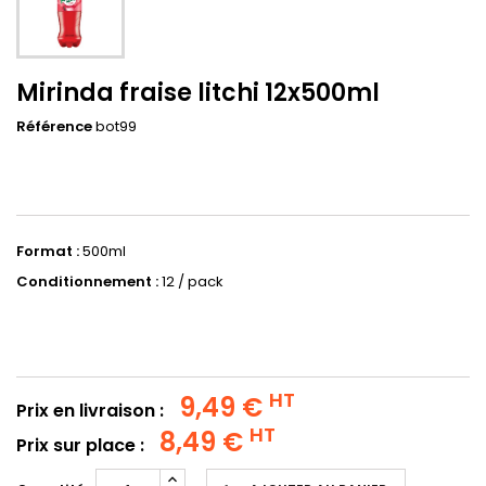
Mirinda fraise litchi 12x500ml
Référence
bot99
Format :
500ml
Conditionnement :
12 / pack
HT
9,49 €
Prix en livraison :
HT
8,49 €
Prix sur place :