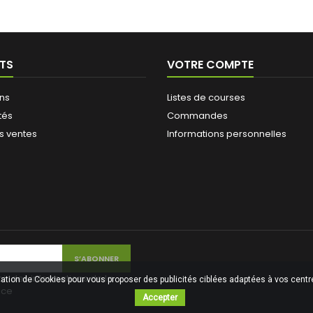
TS
VOTRE COMPTE
ns
Listes de courses
tés
Commandes
s ventes
Informations personnelles
ir des informations de la
isation de Cookies pour vous proposer des publicités ciblées adaptées à vos centres
ice
Accepter