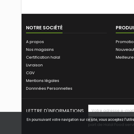
NOTRE SOCIÉTÉ
PRODUI
A propos
Promotio
Nos magasins
Nouveau
Certification halal
Meilleure
Livraison
CGV
Mentions légales
Donnnées Personnelles
LETTRE D'INFORMATIONS
J'accepte de recevo
En poursuivant votre navigation sur ce site, vous acceptez l'util
part de Halal Food serv