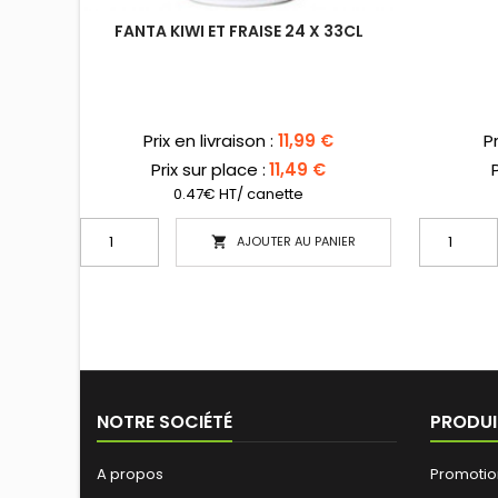
FANTA KIWI ET FRAISE 24 X 33CL
Prix
Pr
Prix en livraison :
11,99 €
Pr
Prix sur place :
11,49 €
P
0.47€ HT/ canette
AJOUTER AU PANIER

NOTRE SOCIÉTÉ
PRODUI
A propos
Promotio