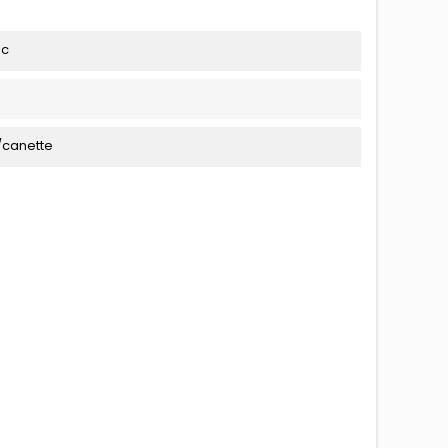
ec
/canette