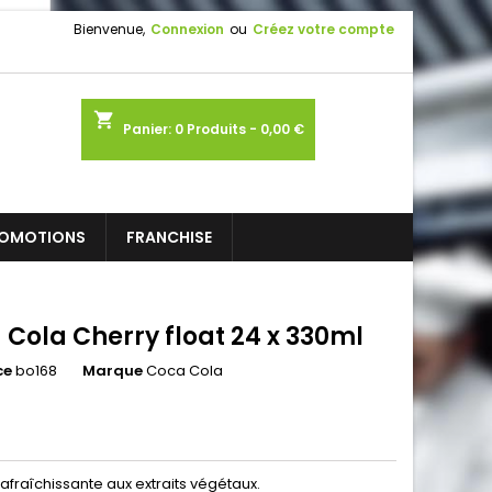
Bienvenue,
Connexion
ou
Créez votre compte
shopping_cart
Panier:
0
Produits - 0,00 €
OMOTIONS
FRANCHISE
 Cola Cherry float 24 x 330ml
ce
bo168
Marque
Coca Cola
afraîchissante aux extraits végétaux.