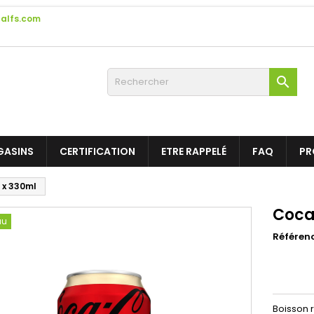
alfs.com

GASINS
CERTIFICATION
ETRE RAPPELÉ
FAQ
PR
 x 330ml
Coca
au
Référen
Boisson r