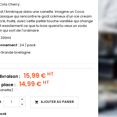
Cola Cherry
'est l'Amérique dans une canette. Imagine un Coca
lassique qui rencontre le goût crémeux d'un ice cream
ucré, fruité, avec cette petite touche vanillée qui change
est exactement ce que tu bois quand tu veux un soda
 qui sort de l'ordinaire.
330ml
onnement :
24 / pack
Grande bretagne
HT
15,99 €
livraison :
HT
14,99 €
 place :
Canette)
é
AJOUTER AU PANIER

tock