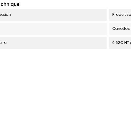
echnique
vation
Produit s
Canettes
taire
0.62€ HT 