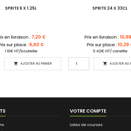
SPRITE 6 X 1.25L
SPRITE 24 X 33CL
ix
Prix
ix en livraison :
7,20 €
Prix en livraison :
10,9
rix sur place :
6,60 €
Prix sur place :
10,29
1.10€ HT/bouteille
0.42€ HT/ canette
AJOUTER AU PANIER
AJOUTER AU 


TS
VOTRE COMPTE
ns
Listes de courses