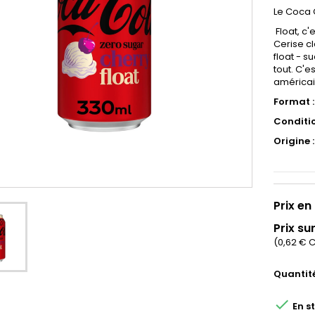
Le Coca 
Float, c
Cerise c
float - s
tout. C'
américain
Format :
Conditi
Origine :
Prix en 
Prix sur
(0,62 € 
Quantit

En s