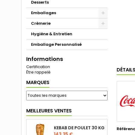
Desserts
Emballages
Crèmerie
Hygiène & Entretien
Emballage Personnalisé
Informations
Certification
DÉTAIL
Être rappelé
MARQUES
MEILLEURES VENTES
KEBAB DE POULET 30 KG
Référen
143,35 €