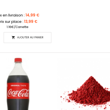
x
ix en livraison :
14,99 €
rix sur place :
13,99 €
1.16€/Canette
AJOUTER AU PANIER
