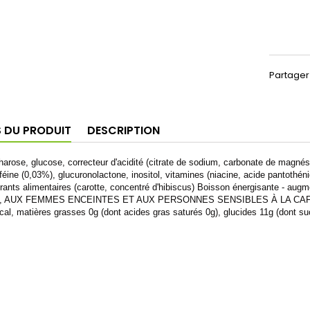
Partager
S DU PRODUIT
DESCRIPTION
arose, glucose, correcteur d'acidité (citrate de sodium, carbonate de magnési
féine (0,03%), glucuronolactone, inositol, vitamines (niacine, acide pantothéniq
rants alimentaires (carotte, concentré d'hibiscus) Boisson énergisante - 
 AUX FEMMES ENCEINTES ET AUX PERSONNES SENSIBLES À LA CAFÉINE. Déc
al, matières grasses 0g (dont acides gras saturés 0g), glucides 11g (dont suc