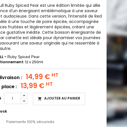
ull Ruby Spiced Pear est une édition limitée qui allie
sance d'un énergisant emblématique à une saveur
t audacieuse. Dans cette version, l’intensité de Red
 mêle à une touche de poire épicée, accompagnée
ces fruitées et légèrement épicées, créant une
ce gustative inédite. Cette boisson énergisante de
ar canette est idéale pour dynamiser vos journées
savourant une saveur originale qui ne ressemble à
autre.
LL -
Ruby Spiced Pear
tionnement:
12 x 250ml
HT
14,99 €
livraison :
HT
13,99 €
 place :
é
AJOUTER AU PANIER

tock
Paiements 100% sécurisés