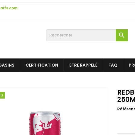
alfs.com

GASINS
CERTIFICATION
ETRE RAPPELÉ
FAQ
PR
REDBU
au
250M
Référen