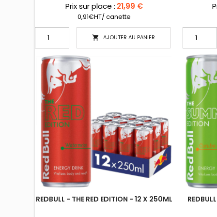
Prix sur place :
21,99 €
P
0,91€HT/ canette
AJOUTER AU PANIER

REDBULL - THE RED EDITION - 12 X 250ML
REDBULL 