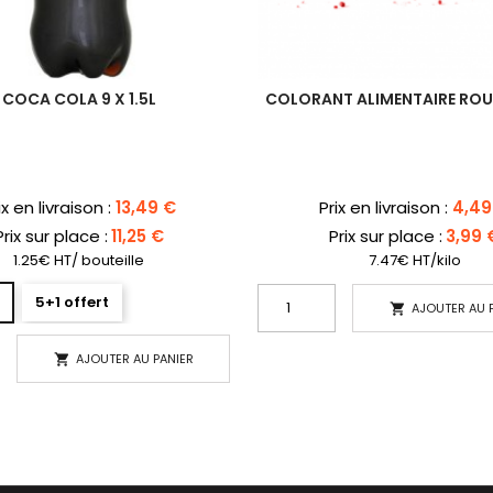
COCA COLA 9 X 1.5L
COLORANT ALIMENTAIRE RO
ix
Prix
ix en livraison :
13,49 €
Prix en livraison :
4,49
Prix sur place :
11,25 €
Prix sur place :
3,99 
1.25€ HT/ bouteille
7.47€ HT/kilo
5+1 offert
AJOUTER AU 

AJOUTER AU PANIER
