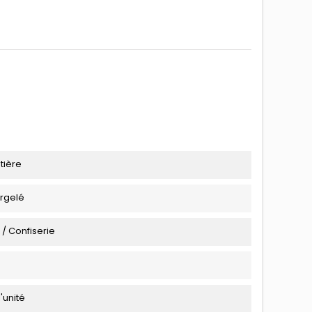
tière
urgelé
 / Confiserie
l'unité