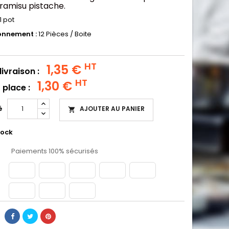
iramisu pistache.
1 pot
onnement :
12 Pièces / Boite
HT
1,35 €
livraison :
HT
1,30 €
 place :
é
AJOUTER AU PANIER

tock
Paiements 100% sécurisés