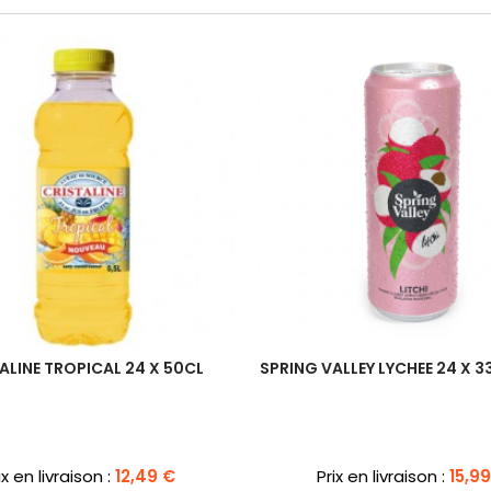
Nouveau
ALINE TROPICAL 24 X 50CL
SPRING VALLEY LYCHEE 24 X 3
ix
Prix
ix en livraison :
12,49 €
Prix en livraison :
15,9