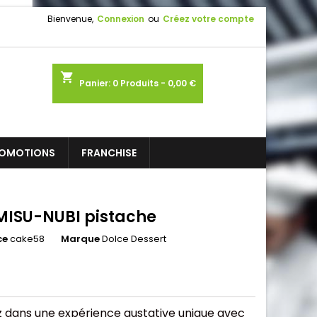
Bienvenue,
Connexion
ou
Créez votre compte
shopping_cart
Panier:
0
Produits - 0,00 €
OMOTIONS
FRANCHISE
MISU-NUBI pistache
ce
cake58
Marque
Dolce Dessert
 dans une expérience gustative unique avec