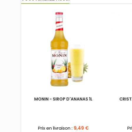
MONIN - SIROP D'ANANAS 1L
CRIST
Prix
Pr
Prix en livraison :
9,49 €
Pr