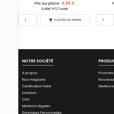
Prix sur place :
4,99 €
P
4,99€ HT/ l'unité
AJOUTER AU PANIER

NOTRE SOCIÉTÉ
PRODUI
A propos
Promotio
Nos magasins
Nouveau
Certification halal
Meilleure
Livraison
CGV
Mentions légales
Donnnées Personnelles