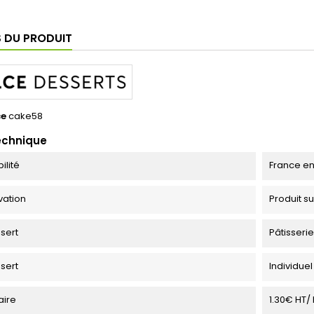
S DU PRODUIT
ce
cake58
echnique
ilité
France en
vation
Produit s
ssert
Pâtisserie
ssert
Individuel
taire
1.30€ HT/ 