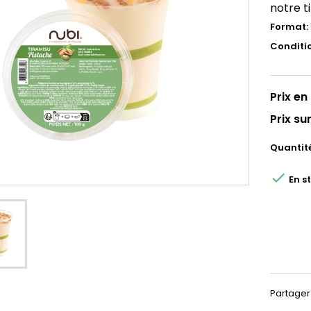
notre t
Format:
Conditi
Prix en 
Prix sur
Quantit

En s
Partager