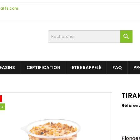
alfs.com

GASINS
CERTIFICATION
ETRE RAPPELÉ
FAQ
PR
TIRA
Référen
au
Plongez