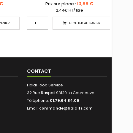
 €
Prix sur place :
10,99 €
2.44€ HT/ litre
PANIER
AJOUTER AU PANIER

CONTACT
Halal Food Service
32 Rue Raspail 93120 La Courneuve
Téléphone:
01.79.64.84.05
Email:
commande@halalfs.com