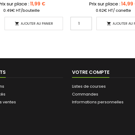
rix sur place :
11,99 €
Prix sur place :
14,99
0.49€ HT/bouteille
0.62€ HT/ canette
AJOUTER AU PANIER
AJOUTER AU 


TS
VOTRE COMPTE
ns
Listes de courses
tés
Commandes
s ventes
Informations personnelles