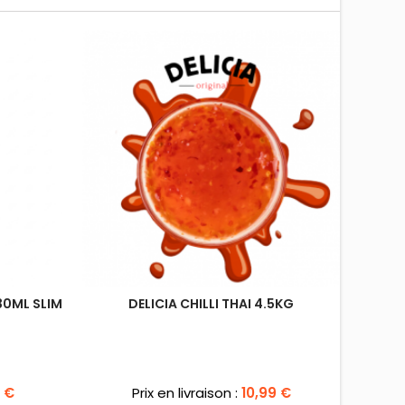
Promo !
30ML SLIM
DELICIA CHILLI THAI 4.5KG
Prix
9 €
Prix en livraison :
10,99 €