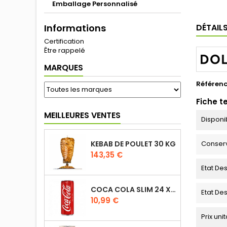
Emballage Personnalisé
Informations
DÉTAIL
Certification
Être rappelé
MARQUES
Référen
Fiche t
MEILLEURES VENTES
Disponib
KEBAB DE POULET 30 KG
Conser
143,35 €
Etat De
COCA COLA SLIM 24 X 33CL
Etat De
10,99 €
Prix uni